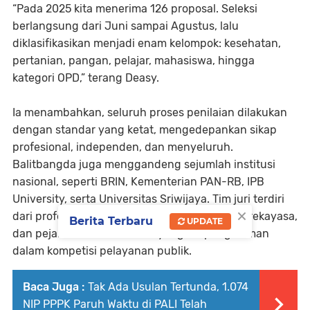
“Pada 2025 kita menerima 126 proposal. Seleksi
berlangsung dari Juni sampai Agustus, lalu
diklasifikasikan menjadi enam kelompok: kesehatan,
pertanian, pangan, pelajar, mahasiswa, hingga
kategori OPD,” terang Deasy.
Ia menambahkan, seluruh proses penilaian dilakukan
dengan standar yang ketat, mengedepankan sikap
profesional, independen, dan menyeluruh.
Balitbangda juga menggandeng sejumlah institusi
nasional, seperti BRIN, Kementerian PAN-RB, IPB
University, serta Universitas Sriwijaya. Tim juri terdiri
×
dari profesor, akademisi berjenjang doktor, perekayasa,
Berita Terbaru
UPDATE
dan pejabat KemenPAN-RB yang berpengalaman
dalam kompetisi pelayanan publik.
Baca Juga :
Tak Ada Usulan Tertunda, 1.074
NIP PPPK Paruh Waktu di PALI Telah