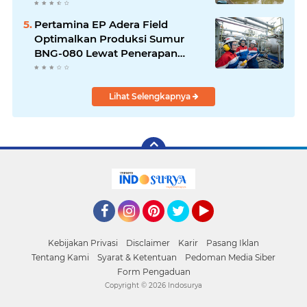
Pertamina EP Adera Field
Optimalkan Produksi Sumur
BNG-080 Lewat Penerapan
Teknologi Dual String
Lihat Selengkapnya
Facebook
Instagram
Pinterest
Twitter
YouTube
Kebijakan Privasi
Disclaimer
Karir
Pasang Iklan
Tentang Kami
Syarat & Ketentuan
Pedoman Media Siber
Form Pengaduan
Copyright ©
2026 Indosurya