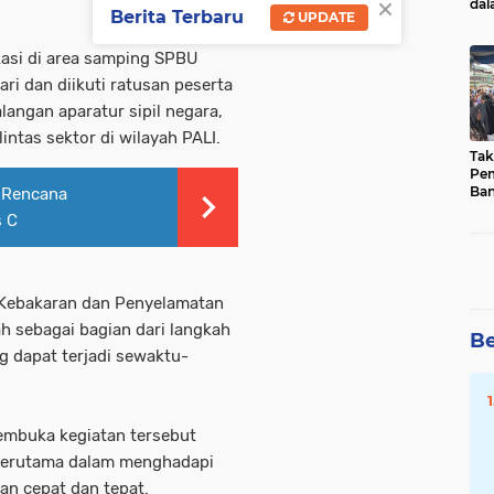
×
da
Berita Terbaru
UPDATE
Pua
kasi di area samping SPBU
ari dan diikuti ratusan peserta
alangan aparatur sipil negara,
intas sektor di wilayah PALI.
Tak
Pem
Ban
 Rencana
Ha
s C
 Kebakaran dan Penyelamatan
h sebagai bagian dari langkah
Be
g dapat terjadi sewaktu-
embuka kegiatan tersebut
 terutama dalam menghadapi
an cepat dan tepat.