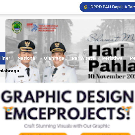
liner
Nasional
Olahraga
Pariwisata
Peristiwa
P
olahraga