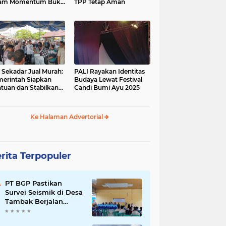
lam Momentum Buka
TPP Tetap Aman
sa Bersama
 Sekadar Jual Murah:
PALI Rayakan Identitas
erintah Siapkan
Budaya Lewat Festival
tuan dan Stabilkan
Candi Bumi Ayu 2025
rga
Ke Halaman Advertorial
rita Terpopuler
PT BGP Pastikan
Survei Seismik di Desa
Tambak Berjalan
Transparan dan
Libatkan Masyarakat