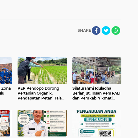
SHARE
 Zona
PEP Pendopo Dorong
Silaturahmi Iduladha
ulu
Pertanian Organik,
Berlanjut, Insan Pers PALI
Pendapatan Petani Talang
dan Pemkab Nikmati
bagi
Ubi Utara Naik Hingga
Kebersamaan
Tiga Kali Lipat