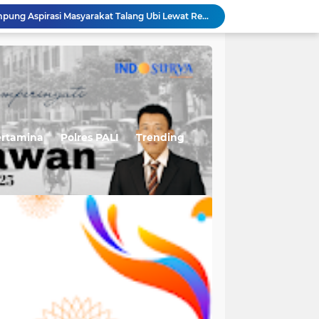
Kurang Sehari Buron, Terduga Pelaku Penikaman Maut di Tempirai Berhasil Dibekuk
Pertamina EP Adera Field Optimalkan Produksi Sumur BNG-080 Lewat Penerapan Teknologi Dual String
Talang Ubi Barat Perkuat Layanan Kesehatan Masyarakat Melalui Posyandu ILP
Peringatan HUT IWO ke-14 Bergeser ke 14 Agustus, IWO PALI Siapkan Agenda Internal
Tiga Sumur Infill Baru PHR Zona 4 Perkuat Produksi Migas Nasional Jelang HUT Ke-81 RI
RSUD Talang Ubi Ingatkan Peserta BPJS Patuhi Jadwal Kontrol, Ini Ketentuan Barunya
Permudah Masyarakat Sampaikan Keluhan, RSUD Talang Ubi Luncurkan Kanal Pengaduan Resmi
Suhartini Sukses Angkat Nilai Pinang, Perempuan Desa Sukakarya Kini Berdaya dan Mandiri
ertamina
Polres PALI
Trending
Sumur BNG-080 Jadi Andalan Baru, Pertamina EP Adera Field Terapkan Teknologi Dual String
DPRD PALI Dapil I A Tampung Aspirasi Masyarakat Talang Ubi Lewat Reses Masa Sidang II