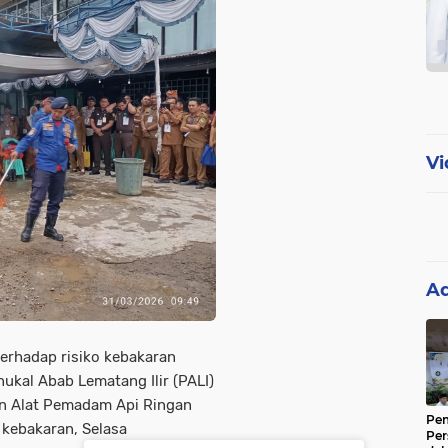
Vi
Ad
erhadap risiko kebakaran
ukal Abab Lematang Ilir (PALI)
n Alat Pemadam Api Ringan
Pem
 kebakaran, Selasa
Per