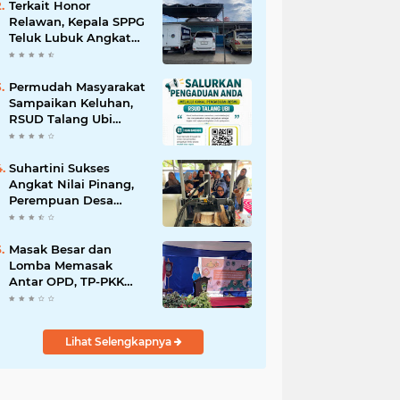
Terkait Honor
Relawan, Kepala SPPG
Teluk Lubuk Angkat
Bicara
Permudah Masyarakat
Sampaikan Keluhan,
RSUD Talang Ubi
Luncurkan Kanal
Pengaduan Resmi
Suhartini Sukses
Angkat Nilai Pinang,
Perempuan Desa
Sukakarya Kini
Berdaya dan Mandiri
Masak Besar dan
Lomba Memasak
Antar OPD, TP-PKK
PALI Bangun
Kekompakan Peringati
Hari Ibu
Lihat Selengkapnya