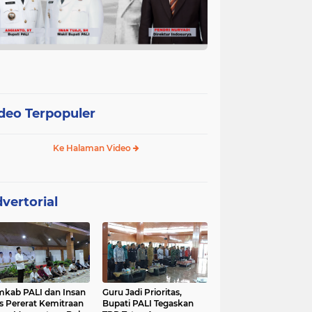
deo Terpopuler
Ke Halaman Video
vertorial
kab PALI dan Insan
Guru Jadi Prioritas,
s Pererat Kemitraan
Bupati PALI Tegaskan