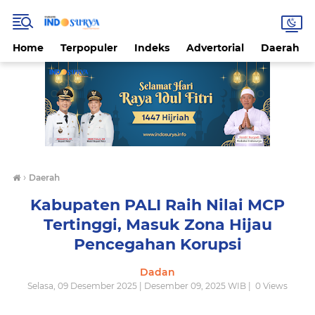
Home
Terpopuler
Indeks
Advertorial
Daerah
›
Daerah
Kabupaten PALI Raih Nilai MCP
Tertinggi, Masuk Zona Hijau
Pencegahan Korupsi
Dadan
Selasa, 09 Desember 2025 | Desember 09, 2025 WIB |
0
Views