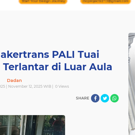
akertrans PALI Tuai
 Terlantar di Luar Aula
Dadan
25 | November 12, 2025 WIB |
0
Views
SHARE