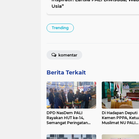
Usia”
Trending
komentar
Berita Terkait
DPD NasDem PALI
Di Hadapan Deputi
Rayakan HUT ke-14,
Kemen PPPA, Ketu
Semangat Peringatan
Muslimat NU PALI
HUT ini Menjadi
Sampaikan Usulan
Momentum Bagi Seluruh
Penguatan Perlind
Kader di Daerah
Anak