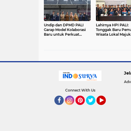
Undip dan DPMD PALI
Lahirnya HPI PALI:
Garap Model Kolaborasi
Tonggak Baru Pem
Baru untuk Perkuat
Wisata Lokal Maju
Ekonomi Desa
Pariwisata Daerah
Jel
Adv
Connect With Us
Facebook
Instagram
Pinterest
Twitter
YouTube