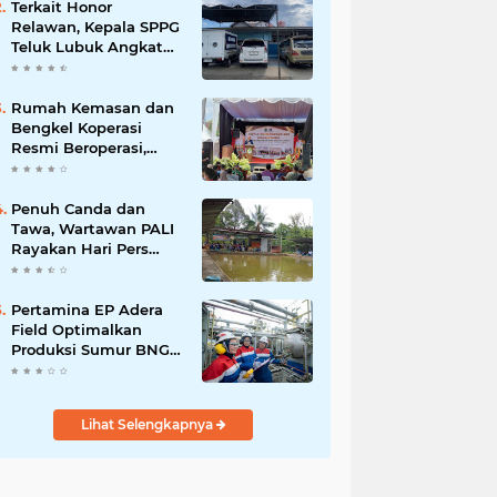
Terkait Honor
Relawan, Kepala SPPG
Teluk Lubuk Angkat
Bicara
Rumah Kemasan dan
Bengkel Koperasi
Resmi Beroperasi,
UMKM PALI Diharap
Naik Kelas
Penuh Canda dan
Tawa, Wartawan PALI
Rayakan Hari Pers
Lewat Lomba Mancing
Pertamina EP Adera
Field Optimalkan
Produksi Sumur BNG-
080 Lewat Penerapan
Teknologi Dual String
Lihat Selengkapnya