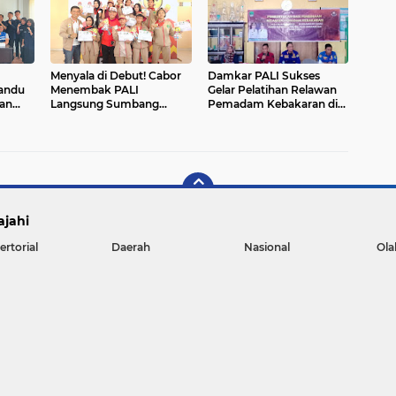
Menyala di Debut! Cabor
Damkar PALI Sukses
andu
Menembak PALI
Gelar Pelatihan Relawan
kan
Langsung Sumbang
Pemadam Kebakaran di
Medali di Porprov Sumsel
17 Desa Kecamatan Tanah
XV 2025
Abang
ajahi
ertorial
Daerah
Nasional
Ola