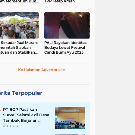
lam Momentum Buka
TPP Tetap Aman
sa Bersama
 Sekadar Jual Murah:
PALI Rayakan Identitas
erintah Siapkan
Budaya Lewat Festival
tuan dan Stabilkan
Candi Bumi Ayu 2025
rga
Ke Halaman Advertorial
rita Terpopuler
PT BGP Pastikan
Survei Seismik di Desa
Tambak Berjalan
Transparan dan
Libatkan Masyarakat