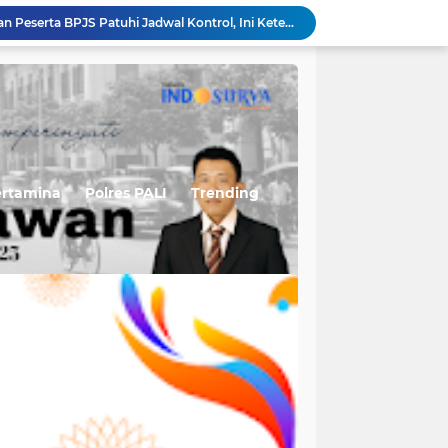
RSUD Talang Ubi Ingatkan Peserta BPJS Patuhi Jadwal Kontrol, Ini Ketentuan Barunya
Permudah Masyarakat Sampaikan Keluhan, RSUD Talang Ubi Luncurkan Kanal Pengaduan Resmi
Suhartini Sukses Angkat Nilai Pinang, Perempuan Desa Sukakarya Kini Berdaya dan Mandiri
Sumur BNG-080 Jadi Andalan Baru, Pertamina EP Adera Field Terapkan Teknologi Dual String
DPRD PALI Dapil I A Tampung Aspirasi Masyarakat Talang Ubi Lewat Reses Masa Sidang II
Kurang Sehari Buron, Terduga Pelaku Penikaman Maut di Tempirai Berhasil Dibekuk
Pertamina EP Adera Field Optimalkan Produksi Sumur BNG-080 Lewat Penerapan Teknologi Dual String
Talang Ubi Barat Perkuat Layanan Kesehatan Masyarakat Melalui Posyandu ILP
ertamina
Polres PALI
Trending
Peringatan HUT IWO ke-14 Bergeser ke 14 Agustus, IWO PALI Siapkan Agenda Internal
Tiga Sumur Infill Baru PHR Zona 4 Perkuat Produksi Migas Nasional Jelang HUT Ke-81 RI