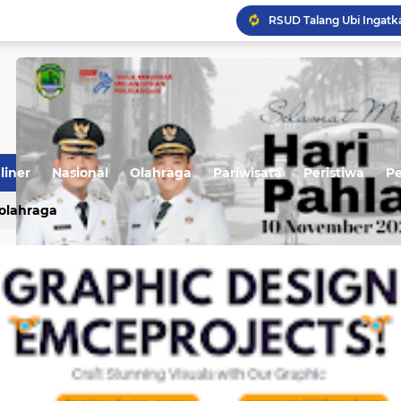
liner
Nasional
Olahraga
Pariwisata
Peristiwa
P
olahraga