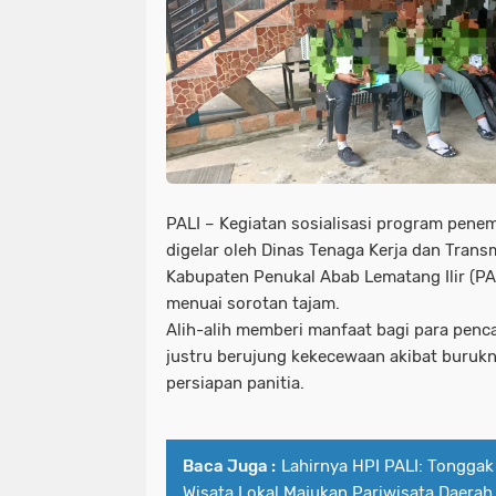
PALI – Kegiatan sosialisasi program pene
digelar oleh Dinas Tenaga Kerja dan Transm
Kabupaten Penukal Abab Lematang Ilir (PA
menuai sorotan tajam.
Alih-alih memberi manfaat bagi para penca
justru berujung kekecewaan akibat buru
persiapan panitia.
Baca Juga :
Lahirnya HPI PALI: Tongga
Wisata Lokal Majukan Pariwisata Daerah