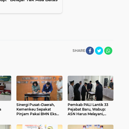
SHARE
Sinergi Pusat–Daerah,
Pemkab PALI Lantik 33
a
Kemenkeu Sepakat
Pejabat Baru, Wabup:
Pinjam Pakai BMN Eks
ASN Harus Melayani,
Pertamina untuk
Bukan Minta Dilayani
ungan
Kabupaten PALI