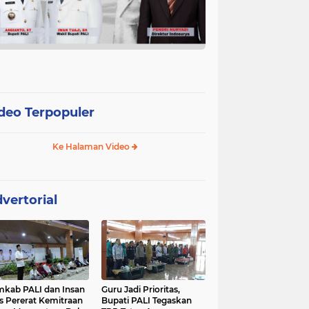
deo Terpopuler
Ke Halaman Video
vertorial
kab PALI dan Insan
Guru Jadi Prioritas,
s Pererat Kemitraan
Bupati PALI Tegaskan