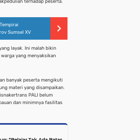
dakpedulian terhadap peserta.
 Tempirai
rov Sumsel XV
ang layak. Ini malah bikin
tu warga yang menyaksikan
an banyak peserta mengikuti
sung materi yang disampaikan.
Disnakertrans PALI belum
cauan dan minimnya fasilitas
bup: “Belajar Tak Ada Batas