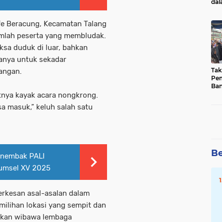
da
Pua
ffe Beracung, Kecamatan Talang
mlah peserta yang membludak.
ksa duduk di luar, bahkan
hanya untuk sekadar
Tak
angan.
Pem
Ban
Ha
atnya kayak acara nongkrong.
a masuk,” keluh salah satu
Be
enembak PALI
umsel XV 2025
erkesan asal-asalan dalam
milihan lokasi yang sempit dan
inkan wibawa lembaga