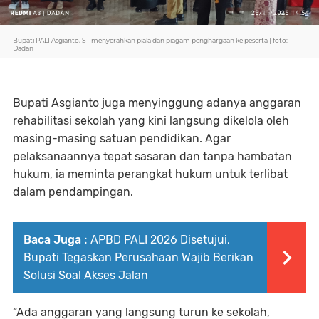
Bupati PALI Asgianto, ST menyerahkan piala dan piagam penghargaan ke peserta | foto:
Dadan
Bupati Asgianto juga menyinggung adanya anggaran
rehabilitasi sekolah yang kini langsung dikelola oleh
masing-masing satuan pendidikan. Agar
pelaksanaannya tepat sasaran dan tanpa hambatan
hukum, ia meminta perangkat hukum untuk terlibat
dalam pendampingan.
Baca Juga :
APBD PALI 2026 Disetujui,
Bupati Tegaskan Perusahaan Wajib Berikan
Solusi Soal Akses Jalan
“Ada anggaran yang langsung turun ke sekolah,