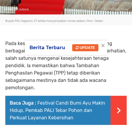
Bupati PALI Asgianto, ST ketika menyampaikan rincian pidato | foto : Dadan
×
Pada kesempatan itu, Bupati juga menyinggung
Berita Terbaru
UPDATE
berbagai persoalan yang selama ini menjadi perhatian,
salah satunya mengenai kesejahteraan tenaga
pendidik. Ia memastikan bahwa Tambahan
Penghasilan Pegawai (TPP) tetap diberikan
sebagaimana mestinya dan tidak ada wacana
pemotongan.
Baca Juga :
Festival Candi Bumi Ayu Makin
Hidup, Pemkab PALI Tebar Pohon dan
Perkuat Layanan Kebersihan