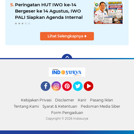
Peringatan HUT IWO ke-14
Bergeser ke 14 Agustus, IWO
PALI Siapkan Agenda Internal
Lihat Selengkapnya
Facebook
Instagram
Pinterest
Twitter
YouTube
Kebijakan Privasi
Disclaimer
Karir
Pasang Iklan
Tentang Kami
Syarat & Ketentuan
Pedoman Media Siber
Form Pengaduan
Copyright ©
2026 Indosurya