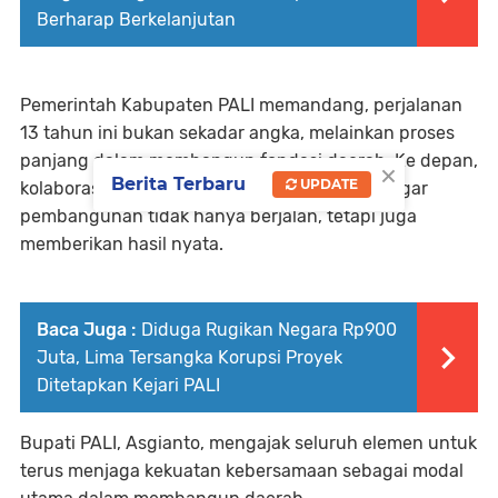
Berharap Berkelanjutan
Pemerintah Kabupaten PALI memandang, perjalanan
13 tahun ini bukan sekadar angka, melainkan proses
panjang dalam membangun fondasi daerah. Ke depan,
×
Berita Terbaru
UPDATE
kolaborasi lintas sektor dinilai menjadi kunci agar
pembangunan tidak hanya berjalan, tetapi juga
memberikan hasil nyata.
Baca Juga :
Diduga Rugikan Negara Rp900
Juta, Lima Tersangka Korupsi Proyek
Ditetapkan Kejari PALI
Bupati PALI, Asgianto, mengajak seluruh elemen untuk
terus menjaga kekuatan kebersamaan sebagai modal